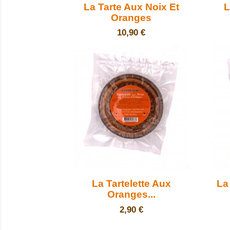

Aperçu rapide
La Tarte Aux Noix Et
L
Oranges
Prix
10,90 €

Aperçu rapide
La Tartelette Aux
La
Oranges...
Prix
2,90 €