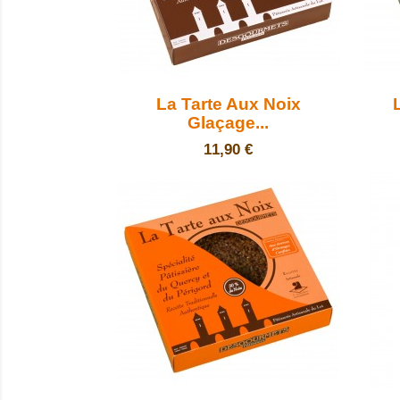

Aperçu rapide
La Tarte Aux Noix
Glaçage...
Prix
11,90 €