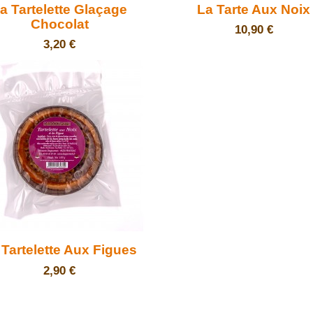


Aperçu rapide
Aperçu rapide
a Tartelette Glaçage
La Tarte Aux Noix
Chocolat
Prix
10,90 €
Prix
3,20 €

Aperçu rapide
 Tartelette Aux Figues
Prix
2,90 €